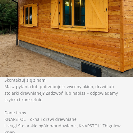
Skontaktuj się z nami
Masz pytania lub potrzebujesz wyceny okien, drzwi lub
stolarki drewnianej? Zadzwoń lub napisz – odpowiadamy
szybko i konkretnie.
Dane firmy
KNAPSTOL – okna i drzwi drewniane
Usługi Stolarskie ogólno-budowlane „KNAPSTOL” Zbigniew
Knap