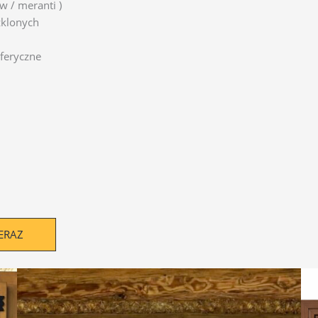
w / meranti )
zklonych
sferyczne
ERAZ