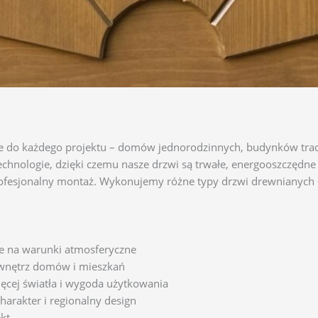
do każdego projektu – domów jednorodzinnych, budynków trady
echnologie, dzięki czemu nasze drzwi są trwałe, energooszczędn
fesjonalny montaż. Wykonujemy różne typy drzwi drewnianych 
ne na warunki atmosferyczne
 wnętrz domów i mieszkań
ięcej światła i wygoda użytkowania
harakter i regionalny design
kt