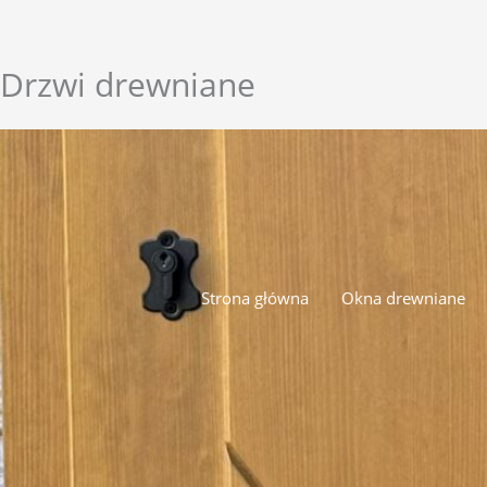
Przejdź
do
treści
Drzwi drewniane
Strona główna
Okna drewniane