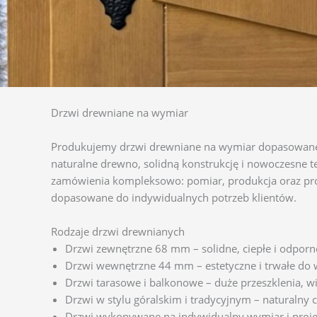
Drzwi drewniane na wymiar
Produkujemy drzwi drewniane na wymiar dopasowane 
naturalne drewno, solidną konstrukcję i nowoczesne t
zamówienia kompleksowo: pomiar, produkcja oraz pro
dopasowane do indywidualnych potrzeb klientów.
Rodzaje drzwi drewnianych
Drzwi zewnętrzne 68 mm – solidne, ciepłe i odpor
Drzwi wewnętrzne 44 mm – estetyczne i trwałe do
Drzwi tarasowe i balkonowe – duże przeszklenia, w
Drzwi w stylu góralskim i tradycyjnym – naturalny c
Drzwi wykonywane na indywidualny wymiar i proje