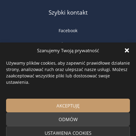
Szybki kontakt
Facebook
WhatsApp
Szanujemy Twoją prywatność
Google Maps
Używamy plików cookies, aby zapewnić prawidłowe działanie
strony, analizować ruch oraz ulepszać nasze usługi. Możesz
Zadzwoń teraz
zaakceptować wszystkie pliki lub dostosować swoje
ustawienia.
Napisz e-mail
AKCEPTUJĘ
Drewniane okna i drzwi na wymiar – producent stolarki
ODMÓW
drewnianej Knapstol
Copyright © 2026 Knapstol Okna i drzwi drewniane
USTAWIENIA COOKIES