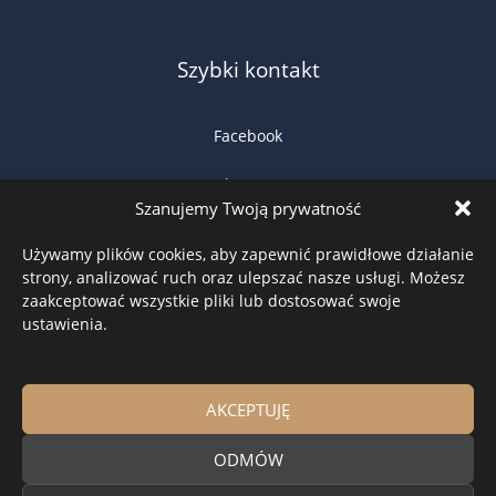
Szybki kontakt
Facebook
WhatsApp
Szanujemy Twoją prywatność
Google Maps
Używamy plików cookies, aby zapewnić prawidłowe działanie
strony, analizować ruch oraz ulepszać nasze usługi. Możesz
Zadzwoń teraz
zaakceptować wszystkie pliki lub dostosować swoje
ustawienia.
Napisz e-mail
AKCEPTUJĘ
Drewniane okna i drzwi na wymiar – producent stolarki
ODMÓW
drewnianej Knapstol