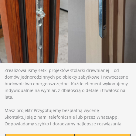
Zrealizowaliśmy setki projektów stolarki drewnianej – od
domów jednorodzinnych po obiekty zabytkowe i nowoczesne
budownictwo energooszczędne. Każde element wykonujemy
indywidualnie na wymiar, z dbałością o detale i trwałość na
lata.
Masz projekt? Przygotujemy bezpłatną wycenę
Skontaktuj się z nami telefonicznie lub przez WhatsApp.
Odpowiadamy szybko i doradzamy najlepsze rozwiązania.