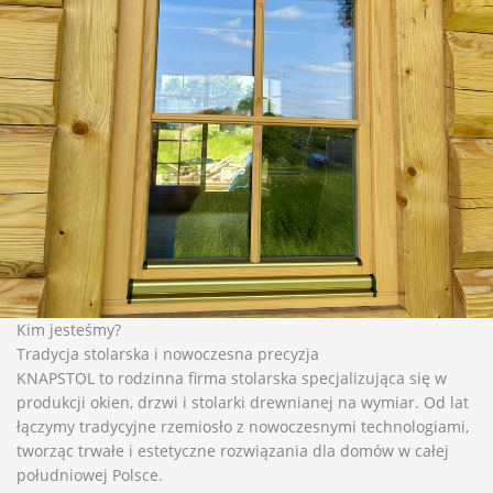
Kim jesteśmy?
Tradycja stolarska i nowoczesna precyzja
KNAPSTOL to rodzinna firma stolarska specjalizująca się w
produkcji okien, drzwi i stolarki drewnianej na wymiar. Od lat
łączymy tradycyjne rzemiosło z nowoczesnymi technologiami,
tworząc trwałe i estetyczne rozwiązania dla domów w całej
południowej Polsce.