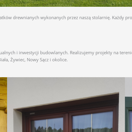
odatków drewnianych wykonanych przez naszą stolarnię. Każdy pr
lnych i inwestycji budowlanych. Realizujemy projekty na terenie
iała, Żywiec, Nowy Sącz i okolice.