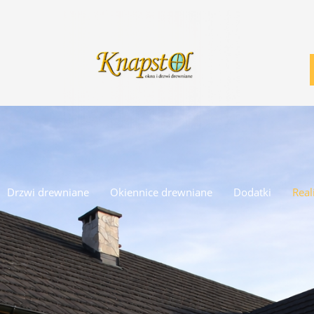
Drzwi drewniane
Okiennice drewniane
Dodatki
Real